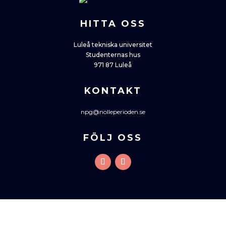
HITTA OSS
Luleå tekniska universitet
Studenternas hus
971 87 Luleå
KONTAKT
npg@nolleperioden.se
FÖLJ OSS