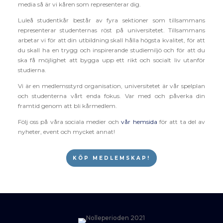
media så är vi kåren som representerar dig.
Luleå studentkår består av fyra sektioner som tillsammans
representerar studenternas röst på universitetet. Tillsammans
arbetar vi för att din utbildning skall hålla högsta kvalitet, för att
du skall ha en trygg och inspirerande studiemiljö och för att du
ska få möjlighet att bygga upp ett rikt och socialt liv utanför
studierna.
Vi är en medlemsstyrd organisation, universitetet är vår spelplan
och studenterna vårt enda fokus. Var med och påverka din
framtid genom att bli kårmedlem.
Följ oss på våra sociala medier och
vår hemsida
för att ta del av
nyheter, event och mycket annat!
KÖP MEDLEMSKAP!