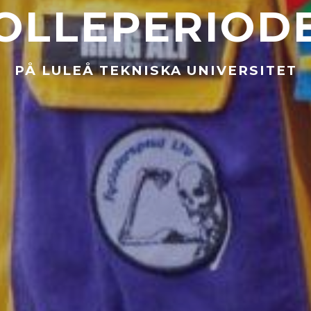
OLLEPERIOD
PÅ LULEÅ TEKNISKA UNIVERSITET