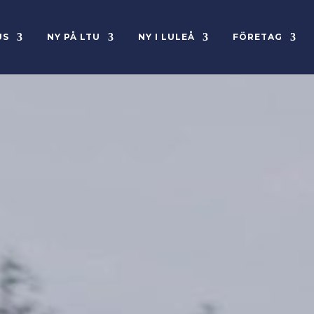
US
NY PÅ LTU
NY I LULEÅ
FÖRETAG